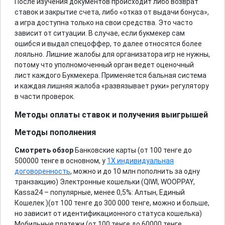
После изучения документов происходит либо возврат
ставок и закрытие счета, либо «отказ от выдачи бонуса»,
а игра доступна только на свои средства. Это часто
зависит от ситуации. В случае, если букмекер сам
ошибся и выдал спецоффер, то далее относятся более
лояльно. Лишние жалобы для организатора игр не нужны,
потому что уполномоченный орган ведет оценочный
лист каждого Букмекера. Применяется бальная система
и каждая лишняя жалоба «развязывает руки» регулятору
в части проверок.
Методы оплаты ставок и получения выигрышей
Методы пополнения
Смотреть обзор
Банковские карты (от 100 тенге до
500000 тенге в основном, у
1Х индивидуальная
договоренность
, можно и до 10 млн пополнить за одну
транзакцию) Электронные кошельки (QIWI, WOOPPAY,
Kassa24 – популярные, менее 0,5%: Алтын, Единый
Кошелек )(от 100 тенге до 300 000 тенге, можно и больше,
но зависит от идентификационного статуса кошелька)
Мобильные платежи (от 100 тенге до 60000 тенге,