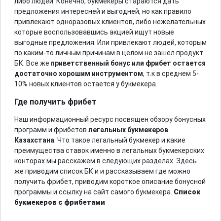
либо людей. Конечно, букмекеры стараются дать
предложения интересней и выгодней, но как правило
привлекают одноразовых клиентов, либо нежелательных
которые воспользовавшись акцией ищут новые
выгодные предложения. Или привлекают людей, которым
по каким-то личным причинам в целом не зашел продукт
БК. Все же
приветственный бонус или фрибет
остается
достаточно хорошим инструментом
, т.к в среднем 5-
10% новых клиентов остается у букмекера.
Где получить фрибет
Наш информационный ресурс посвящен обзору бонусных
программ и фрибетов
легальных букмекеров
Казахстана
. Что такое легальный букмекер и какие
преимущества ставок именно в легальных букмекерских
конторах мы расскажем в следующих разделах. Здесь
же приводим список БК и и рассказываем где можно
получить фрибет, приводим короткое описание бонусной
программы и ссылку на сайт самого букмекера.
Список
букмекеров с фрибетами