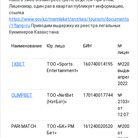
Лицензиар, один раз в квартал публикует информацию,
ссылка
https://www.gov.kz/memleket/entities/tourism/documents
/1?lang=ru
Приводим выдержку из реестра легальных
букмекеров Казахстана:
Наименование
Юр. лицо
БИН
№
лицензии
1XBET
ТОО «Sports
160740014195
№220068
Entertainment»
выдана 1
апреля
2022
OLIMPBET
TOO «NetBet
170140017744
№
(НэтБэт)»
21034917
от
12.07.202
PARI MATCH
ТОО «БК» РМ
161240020520
№200197
Бет»
от