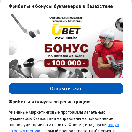
Фрибеты и бонусы букмекеров в Казахстане
Открыть сайт
Фрибеты и бонусы за регистрацию
Активные маркетинговые программы легальных
букмекеров Казахстана направлены на привлечение
новой аудитории на их сайты. Фрибет, или другой
бонус
за регистрацию
— самый распространенный вариант