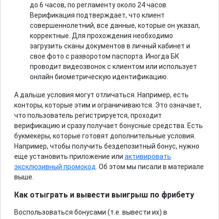
до 6 часов, по регламенту около 24 часов.
Верификация подтверждает, что клиент
совершеннолетний, все данные, которые он указал,
корректные. Для прохождения необходимо
загрузить сканы документов в личный кабинет и
свое фото с разворотом паспорта. Иногда БК
проводит видеозвонок с клиентом или использует
онлайн биометрическую идентификацию.
А дальше условия могут отличаться. Например, есть
конторы, которые этим и ограничиваются. Это означает,
что пользователь регистрируется, проходит
верификацию и сразу получает бонусные средства. Есть
букмекеры, которые готовят дополнительные условия.
Например, чтобы получить бездепозитный бонус, нужно
еще установить приложение или
активировать
эксклюзивный промокод
. Об этом мы писали в материале
выше.
Как отыграть и вывести выигрыш по фрибету
Воспользоваться бонусами (т.е. вывести их) в