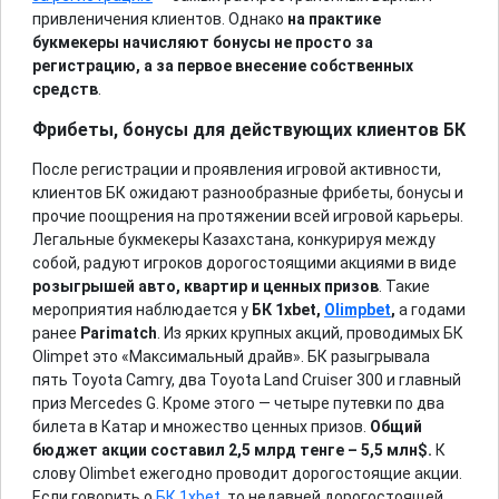
привленичения клиентов. Однако
на практике
букмекеры начисляют бонусы не просто за
регистрацию, а за первое внесение собственных
средств
.
Фрибеты, бонусы для действующих клиентов БК
После регистрации и проявления игровой активности,
клиентов БК ожидают разнообразные фрибеты, бонусы и
прочие поощрения на протяжении всей игровой карьеры.
Легальные букмекеры Казахстана, конкурируя между
собой, радуют игроков дорогостоящими акциями в виде
розыгрышей авто, квартир и ценных призов
. Такие
мероприятия наблюдается у
БК 1xbet,
Olimpbet
,
а годами
ранее
Parimatch
. Из ярких крупных акций, проводимых БК
Olimpet это «Максимальный драйв». БК разыгрывала
пять Toyota Camry, два Toyota Land Cruiser 300 и главный
приз Mercedes G. Кроме этого — четыре путевки по два
билета в Катар и множество ценных призов.
Общий
бюджет акции составил 2,5 млрд тенге – 5,5 млн$.
К
слову Olimbet ежегодно проводит дорогостоящие акции.
Если говорить о
БК 1xbet
, то недавней дорогостоящей