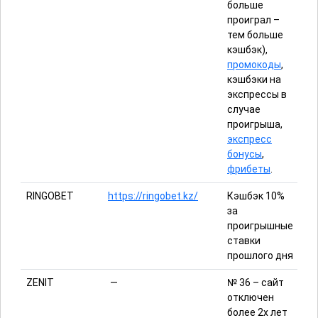
больше
проиграл –
тем больше
кэшбэк),
промокоды
,
кэшбэки на
экспрессы в
случае
проигрыша,
экспресс
бонусы
,
фрибеты
.
RINGOBET
https://ringobet.kz/
Кэшбэк 10%
за
проигрышные
ставки
прошлого дня
ZENIT
—
№ 36 – сайт
отключен
более 2х лет