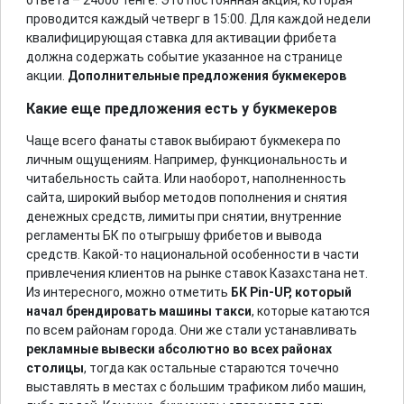
ответа – 24000 тенге. Это постоянная акция, которая
проводится каждый четверг в 15:00. Для каждой недели
квалифицирующая ставка для активации фрибета
должна содержать событие указанное на странице
акции.
Дополнительные предложения букмекеров
Какие еще предложения есть у букмекеров
Чаще всего фанаты ставок выбирают букмекера по
личным ощущениям. Например, функциональность и
читабельность сайта. Или наоборот, наполненность
сайта, широкий выбор методов пополнения и снятия
денежных средств, лимиты при снятии, внутренние
регламенты БК по отыгрышу фрибетов и вывода
средств. Какой-то национальной особенности в части
привлечения клиентов на рынке ставок Казахстана нет.
Из интересного, можно отметить
БК Pin-UP, который
начал брендировать машины такси
, которые катаются
по всем районам города. Они же стали устанавливать
рекламные вывески абсолютно во всех районах
столицы
, тогда как остальные стараются точечно
выставлять в местах с большим трафиком либо машин,