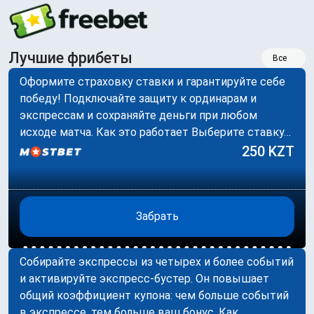
Лучшие фрибеты
Все
Оформите страховку ставки и гарантируйте себе
победу! Подключайте защиту к ординарам и
экспрессам и сохраняйте деньги при любом
исходе матча. Как это работает Выберите ставку…
250 KZT
Забрать
Собирайте экспрессы из четырех и более событий
и активируйте экспресс-бустер. Он повышает
общий коэффициент купона: чем больше событий
в экспрессе, тем больше ваш бонус. Как…