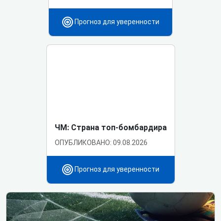
Прогноз для уверенности
ЧМ: Страна топ-бомбардира
ОПУБЛИКОВАНО: 09.08.2026
Прогноз для уверенности