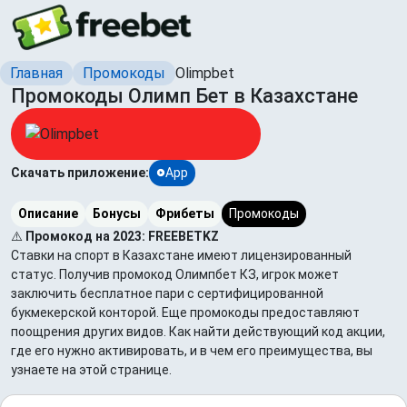
Главная
Промокоды
Olimpbet
Промокоды Олимп Бет в Казахстане
Скачать приложение:
App
Описание
Бонусы
Фрибеты
Промокоды
⚠️
Промокод на 2023: FREEBETKZ
Ставки на спорт в Казахстане имеют лицензированный
статус. Получив промокод Олимпбет КЗ, игрок может
заключить бесплатное пари с сертифицированной
букмекерской конторой. Еще промокоды предоставляют
поощрения других видов. Как найти действующий код акции,
где его нужно активировать, и в чем его преимущества, вы
узнаете на этой странице.