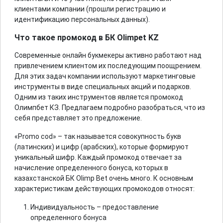
клиентами компании (прошли регистрацию и
идентификацию персональных данных).
Что такое промокод в БК Olimpet KZ
Современные онлайн букмекеры активно работают над
привлечением клиентом их последующим поощрением.
Для этих задач компании используют маркетинговые
инструменты в виде специальных акций и подарков.
Одним из таких инструментов является промокод
Олимпбет КЗ. Предлагаем подробно разобраться, что из
себя представляет это предложение.
«Promo cod» – так называется совокупность букв
(латинских) и цифр (арабских), которые формируют
уникальный шифр. Каждый промокод отвечает за
начисление определенного бонуса, которых в
казахстанской БК Olimp Bet очень много. К основным
характеристикам действующих промокодов относят:
Индивидуальность – предоставление
определенного бонуса