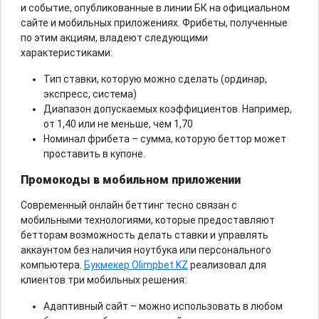
и событие, опубликованные в линии БК на официальном
сайте и мобильных приложениях. Фрибеты, полученные
по этим акциям, владеют следующими
характеристиками:
Тип ставки, которую можно сделать (ординар,
экспресс, система)
Диапазон допускаемых коэффициентов. Например,
от 1,40 или не меньше, чем 1,70
Номинал фрибета – сумма, которую беттор может
проставить в купоне.
Промокоды в мобильном приложении
Современный онлайн беттинг тесно связан с
мобильными технологиями, которые предоставляют
бетторам возможность делать ставки и управлять
аккаунтом без наличия ноутбука или персонального
компьютера.
Букмекер Olimpbet KZ
реализовал для
клиентов три мобильных решения:
Адаптивный сайт – можно использовать в любом