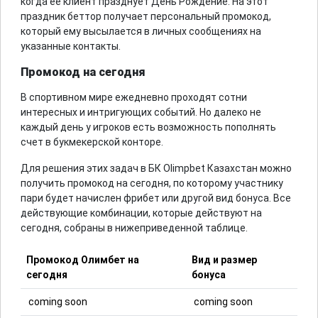
когда ее клиент празднует День Рождение. На этот
праздник беттор получает персональный промокод,
который ему высылается в личных сообщениях на
указанные контакты.
Промокод на сегодня
В спортивном мире ежедневно проходят сотни
интересных и интригующих событий. Но далеко не
каждый день у игроков есть возможность пополнять
счет в букмекерской конторе.
Для решения этих задач в БК Olimpbet Казахстан можно
получить промокод на сегодня, по которому участнику
пари будет начислен фрибет или другой вид бонуса. Все
действующие комбинации, которые действуют на
сегодня, собраны в нижеприведенной таблице.
Промокод Олимбет на
Вид и размер
сегодня
бонуса
coming soon
coming soon