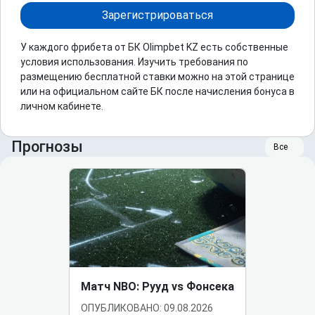
Зарегистрироваться
У каждого фрибета от БК Olimpbet KZ есть собственные
условия использования. Изучить требования по
размещению бесплатной ставки можно на этой странице
или на официальном сайте БК после начисления бонуса в
личном кабинете.
Прогнозы
Все
Матч NBO: Рууд vs Фонсека
ОПУБЛИКОВАНО: 09.08.2026