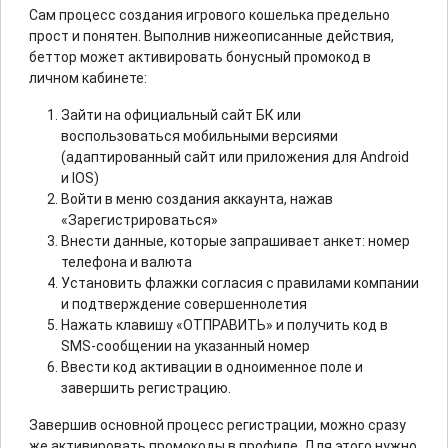
Сам процесс создания игрового кошелька предельно
прост и понятен. Выполнив нижеописанные действия,
беттор может активировать бонусный промокод в
личном кабинете:
Зайти на официальный сайт БК или
воспользоваться мобильными версиями
(адаптированный сайт или приложения для Android
и IOS)
Войти в меню создания аккаунта, нажав
«Зарегистрироваться»
Внести данные, которые запрашивает анкет: номер
телефона и валюта
Установить флажки согласия с правилами компании
и подтверждение совершеннолетия
Нажать клавишу «ОТПРАВИТЬ» и получить код в
SMS-сообщении на указанный номер
Ввести код активации в одноименное поле и
завершить регистрацию.
Завершив основной процесс регистрации, можно сразу
же активировать промокоды в профиле. Для этого нужно