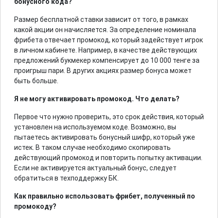
бонусного кода?
Размер бесплатной ставки зависит от того, в рамках
какой акции он начисляется. За определение номинала
фрибета отвечает промокод, который задействует игрок
в личном кабинете. Например, в качестве действующих
предложений букмекер компенсирует до 10 000 тенге за
проигрыш пари. В других акциях размер бонуса может
быть больше.
Я не могу активировать промокод. Что делать?
Первое что нужно проверить, это срок действия, который
установлен на используемом коде. Возможно, вы
пытаетесь активировать бонусный шифр, который уже
истек. В таком случае необходимо скопировать
действующий промокод и повторить попытку активации.
Если не активируется актуальный бонус, следует
обратиться в техподдержку БК.
Как правильно использовать фрибет, полученный по
промокоду?