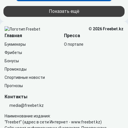
Показать ещё
© 2026 Freebet.kz
Главная
Пресса
Букмекеры
О портале
Фрибеты
Бонусы
Промокоды
Спортивные новости
Прогнозы
Контакты
media@freebet.kz
Наименование издания:
“Freebet” (адрес в сети Интернет -
www.freebet.kz
)
Сайт носит информационный характер. Перепечатка