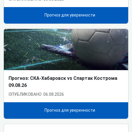
Прогноз для уверенности
Прогноз: СКА-Хабаровск vs Спартак Кострома
09.08.26
ОПУБЛИКОВАНО: 06.08.2026
Прогноз для уверенности