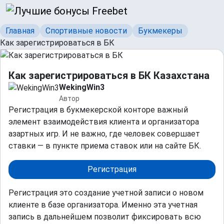
Главная
Спортивные новости
Букмекеры
Как зарегистрироваться в БК
Как зарегистрироваться в БК Казахстана
WekingWin3
Автор
Регистрация в букмекерской конторе важный
элемент взаимодействия клиента и организатора
азартных игр. И не важно, где человек совершает
ставки — в пункте приема ставок или на сайте БК.
Регистрация
Регистрация это создание учетной записи о новом
клиенте в базе организатора. Именно эта учетная
запись в дальнейшем позволит фиксировать всю