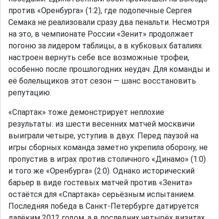
против «Оренбурга» (1:2), где подопечные Сергея
Семака не реализовали сразу два пенальти. Несмотря
на это, в чемпионате России «Зенит» продолжает
погоню за лидером таблицы, а в кубковых баталиях
настроен вернуть себе все возможные трофеи,
особенно после прошлогодних неудач. Для команды и
её болельщиков этот сезон — шанс восстановить
репутацию.
«Спартак» тоже демонстрирует неплохие
результаты: из шести весенних матчей москвичи
выиграли четыре, уступив в двух. Перед паузой на
игры сборных команда заметно укрепила оборону, не
пропустив в играх против столичного «Динамо» (1:0)
и того же «Оренбурга» (2:0). Однако исторический
барьер в виде гостевых матчей против «Зенита»
остаётся для «Спартака» серьёзным испытанием.
Последняя победа в Санкт-Петербурге датируется
далёким 2012 годом, а в последних четырёх визитах