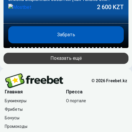
появятся).…
2 600 KZT
Забрать
Показать ещё
© 2026 Freebet.kz
Главная
Пресса
Букмекеры
О портале
Фрибеты
Бонусы
Промокоды