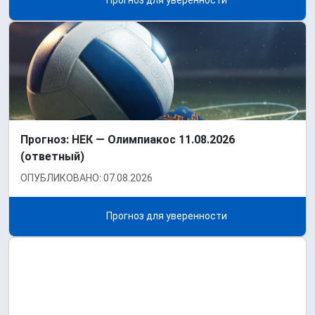
Прогноз: НЕК — Олимпиакос 11.08.2026
(ответный)
ОПУБЛИКОВАНО: 07.08.2026
Прогноз для уверенности