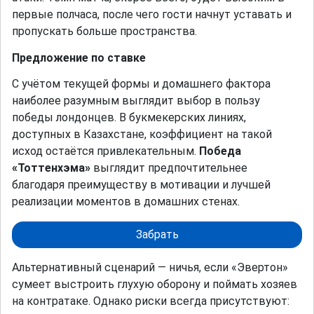
первые полчаса, после чего гости начнут уставать и
пропускать больше пространства.
Предложение по ставке
С учётом текущей формы и домашнего фактора
наиболее разумным выглядит выбор в пользу
победы лондонцев. В букмекерских линиях,
доступных в Казахстане, коэффициент на такой
исход остаётся привлекательным.
Победа
«Тоттенхэма»
выглядит предпочтительнее
благодаря преимуществу в мотивации и лучшей
реализации моментов в домашних стенах.
Забрать
Альтернативный сценарий — ничья, если «Эвертон»
сумеет выстроить глухую оборону и поймать хозяев
на контратаке. Однако риски всегда присутствуют: