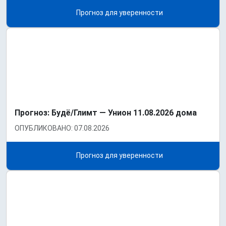
Прогноз для уверенности
Прогноз: Будё/Глимт — Унион 11.08.2026 дома
ОПУБЛИКОВАНО: 07.08.2026
Прогноз для уверенности