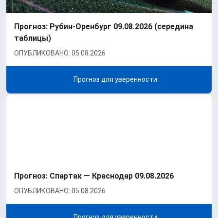
Прогноз: Рубин-Оренбург 09.08.2026 (середина
таблицы)
ОПУБЛИКОВАНО: 05.08.2026
Прогноз для уверенности
Прогноз: Спартак — Краснодар 09.08.2026
ОПУБЛИКОВАНО: 05.08.2026
Прогноз для уверенности