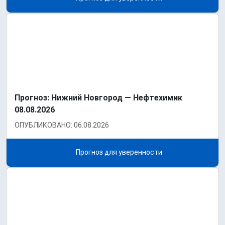
Прогноз: Нижний Новгород — Нефтехимик
08.08.2026
ОПУБЛИКОВАНО: 06.08.2026
Прогноз для уверенности