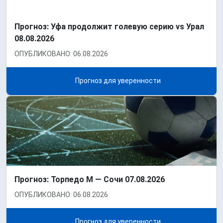
Прогноз: Уфа продолжит голевую серию vs Урал
08.08.2026
ОПУБЛИКОВАНО: 06.08.2026
Прогноз для уверенности
Прогноз: Торпедо М — Сочи 07.08.2026
ОПУБЛИКОВАНО: 06.08.2026
Прогноз для уверенности