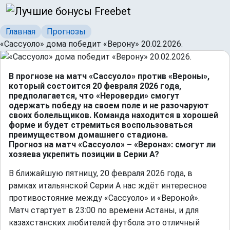
Главная
Прогнозы
«Сассуоло» дома победит «Верону» 20.02.2026.
В прогнозе на матч «Сассуоло» против «Вероны»,
который состоится 20 февраля 2026 года,
предполагается, что «Нероверди» смогут
одержать победу на своем поле и не разочаруют
своих болельщиков. Команда находится в хорошей
форме и будет стремиться воспользоваться
преимуществом домашнего стадиона.
Прогноз на матч «Сассуоло» – «Верона»: смогут ли
хозяева укрепить позиции в Серии А?
В ближайшую пятницу, 20 февраля 2026 года, в
рамках итальянской Серии А нас ждёт интересное
противостояние между «Сассуоло» и «Вероной».
Матч стартует в 23:00 по времени Астаны, и для
казахстанских любителей футбола это отличный