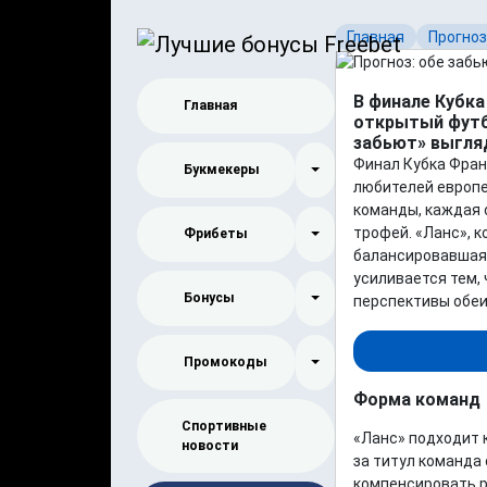
Главная
Прогно
В финале Кубка
Главная
открытый футб
забьют» выгля
Финал Кубка Фран
Букмекеры
любителей европе
команды, каждая 
трофей. «Ланс», к
Фрибеты
балансировавшая 
усиливается тем,
Бонусы
перспективы обеи
Промокоды
Форма команд
Спортивные
«Ланс» подходит 
новости
за титул команда 
компенсировать р