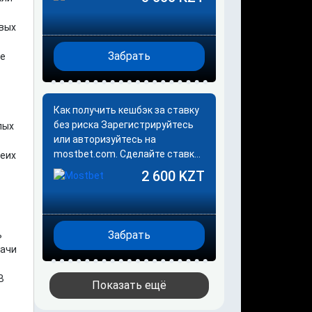
больше событий в экспрессе,
тем больше ваш бонус. Как…
овых
Забрать
ие
Как получить кешбэк за ставку
без риска Зарегистрируйтесь
лых
или авторизуйтесь на
mostbet.com. Сделайте ставку
беих
на счет матча из списка
2 600 KZT
акционных событий (как только
они появятся).…
Забрать
ь
дачи
В
Показать ещё