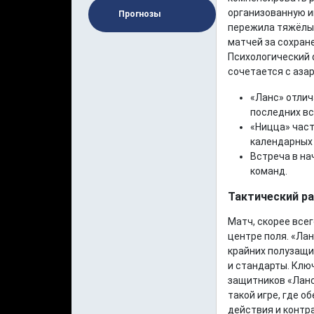
организованную и
Прогнозы
пережила тяжёлый
матчей за сохране
Психологический 
сочетается с аза
«Ланс» отли
последних вс
«Ницца» част
календарных 
Встреча в на
команд.
Тактический р
Матч, скорее всег
центре поля. «Ла
крайних полузащи
и стандарты. Клю
защитников «Ланс
такой игре, где 
действия и конт