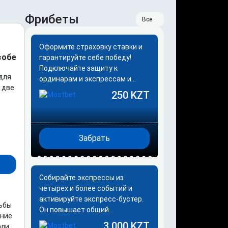
Фрибеты
Все
Оформите страховку ставки и
«обе
гарантируйте себе победу!
Подключайте защиту к
для
ординарам и экспрессам и
 две
сохраняйте деньги при любом
250 KZT
исходе матча. Как это работает
Выберите ставку…
Забрать
Собирайте экспрессы из
четырех и более событий и
активируйте экспресс-бустер.
рьбы
Он повышает общий
ание
коэффициент купона: чем
3 000 KZT
али