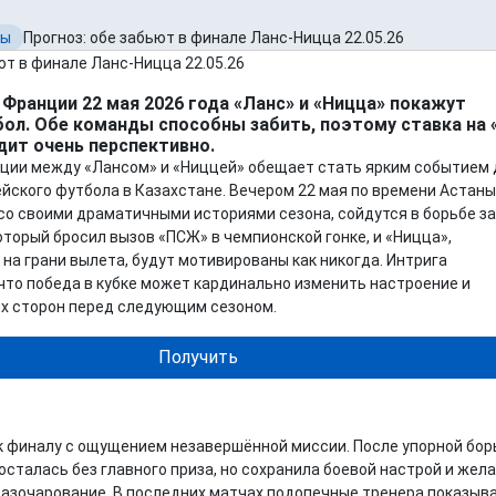
зы
Прогноз: обе забьют в финале Ланс-Ницца 22.05.26
 Франции 22 мая 2026 года «Ланс» и «Ницца» покажут
ол. Обе команды способны забить, поэтому ставка на 
дит очень перспективно.
ции между «Лансом» и «Ниццей» обещает стать ярким событием 
йского футбола в Казахстане. Вечером 22 мая по времени Астаны
со своими драматичными историями сезона, сойдутся в борьбе за
оторый бросил вызов «ПСЖ» в чемпионской гонке, и «Ницца»,
на грани вылета, будут мотивированы как никогда. Интрига
 что победа в кубке может кардинально изменить настроение и
х сторон перед следующим сезоном.
Получить
к финалу с ощущением незавершённой миссии. После упорной бо
осталась без главного приза, но сохранила боевой настрой и жел
азочарование. В последних матчах подопечные тренера показыв