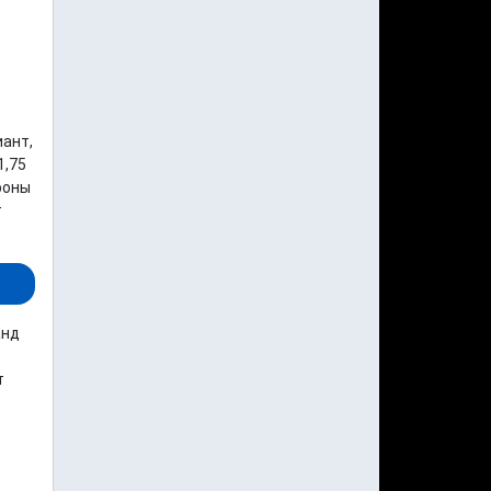
иант,
1,75
роны
т
анд
т