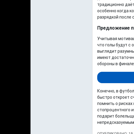
традиционно даёт
особенно когда к
разрядкой после 
Предложение п
Учитывая мотивац
что голы будут с 
выглядит разумны
имеют достаточно
обороны в финале
Конечно, в футбо
быстро откроет сч
помнить о рисках
стопроцентного и
подарит болельщи
непредсказуемым
ОПУБЛИКОВАНО: 19.