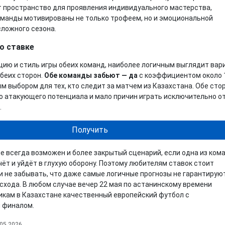
 пространство для проявления индивидуального мастерства,
оманды мотивированы не только трофеем, но и эмоциональной
сложного сезона.
о ставке
ию и стиль игры обеих команд, наиболее логичным выглядит вар
обеих сторон.
Обе команды забьют — да
с коэффициентом около 
м выбором для тех, кто следит за матчем из Казахстана. Обе сто
 атакующего потенциала и мало причин играть исключительно о
.
Получить
ле всегда возможен и более закрытый сценарий, если одна из ком
ёт и уйдёт в глухую оборону. Поэтому любителям ставок стоит
 и не забывать, что даже самые логичные прогнозы не гарантирую
схода. В любом случае вечер 22 мая по астанинскому времени
кам в Казахстане качественный европейский футбол с
 финалом.
05.2026