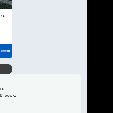
тив
нности
ты
@freebet.kz