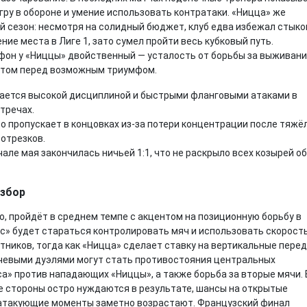
гру в обороне и умение использовать контратаки. «Ницца» же
 сезон: несмотря на солидный бюджет, клуб едва избежал стык
ние места в Лиге 1, зато сумел пройти весь кубковый путь.
фон у «Ниццы» двойственный — усталость от борьбы за выживан
ртом перед возможным триумфом.
чается высокой дисциплиной и быстрыми фланговыми атаками в
тречах.
о пропускает в концовках из-за потери концентрации после тяжё
отрезков.
чале мая закончилась ничьей 1:1, что не раскрыло всех козырей о
азбор
о, пройдёт в среднем темпе с акцентом на позиционную борьбу в
нс» будет стараться контролировать мяч и использовать скорост
тников, тогда как «Ницца» сделает ставку на вертикальные пере
чевыми дуэлями могут стать противостояния центральных
а» против нападающих «Ниццы», а также борьба за вторые мячи. 
обе стороны остро нуждаются в результате, шансы на открытые
ратакующие моменты заметно возрастают. Французский финал