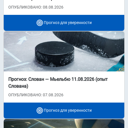
ОПУБЛИКОВАНО: 08.08.2026
Прогноз для уверенности
Прогноз: Слован — Мьельбю 11.08.2026 (опыт
Слована)
ОПУБЛИКОВАНО: 07.08.2026
Прогноз для уверенности