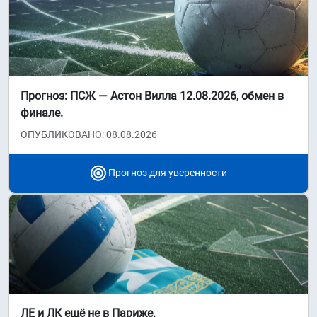
Прогноз: ПСЖ — Астон Вилла 12.08.2026, обмен в
финале.
ОПУБЛИКОВАНО: 08.08.2026
Прогноз для уверенности
ЛЕ и ЛК ещё не в Париже.