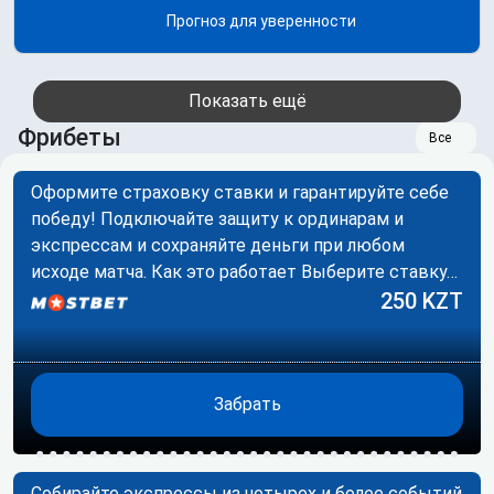
Прогноз для уверенности
Показать ещё
Фрибеты
Все
Оформите страховку ставки и гарантируйте себе
победу! Подключайте защиту к ординарам и
экспрессам и сохраняйте деньги при любом
исходе матча. Как это работает Выберите ставку…
250 KZT
Забрать
Собирайте экспрессы из четырех и более событий