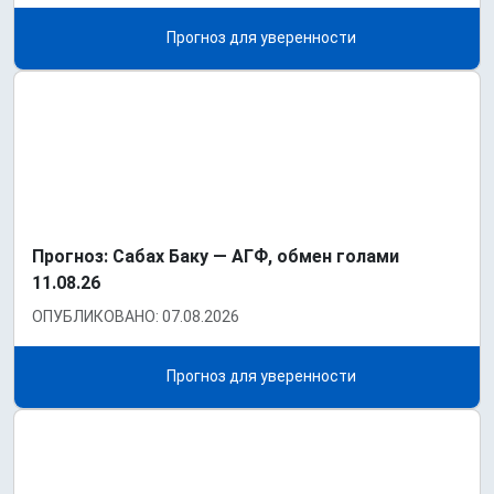
Прогноз для уверенности
Прогноз: Сабах Баку — АГФ, обмен голами
11.08.26
ОПУБЛИКОВАНО: 07.08.2026
Прогноз для уверенности