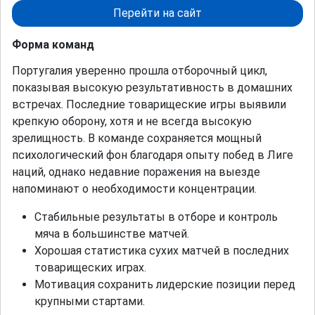
Перейти на сайт
Форма команд
Португалия уверенно прошла отборочный цикл,
показывая высокую результативность в домашних
встречах. Последние товарищеские игры выявили
крепкую оборону, хотя и не всегда высокую
зрелищность. В команде сохраняется мощный
психологический фон благодаря опыту побед в Лиге
наций, однако недавние поражения на выезде
напоминают о необходимости концентрации.
Стабильные результаты в отборе и контроль
мяча в большинстве матчей.
Хорошая статистика сухих матчей в последних
товарищеских играх.
Мотивация сохранить лидерские позиции перед
крупными стартами.