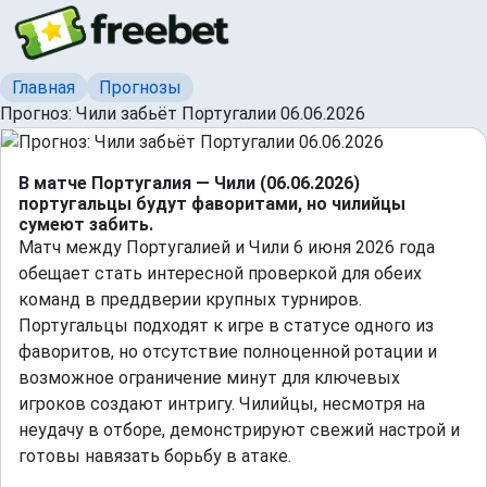
Главная
Прогнозы
Прогноз: Чили забьёт Португалии 06.06.2026
В матче Португалия — Чили (06.06.2026)
португальцы будут фаворитами, но чилийцы
сумеют забить.
Матч между Португалией и Чили 6 июня 2026 года
обещает стать интересной проверкой для обеих
команд в преддверии крупных турниров.
Португальцы подходят к игре в статусе одного из
фаворитов, но отсутствие полноценной ротации и
возможное ограничение минут для ключевых
игроков создают интригу. Чилийцы, несмотря на
неудачу в отборе, демонстрируют свежий настрой и
готовы навязать борьбу в атаке.