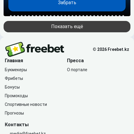
Забрать
Показать ещё
© 2026 Freebet.kz
Главная
Пресса
Букмекеры
О портале
Фрибеты
Бонусы
Промокоды
Спортивные новости
Прогнозы
Контакты
media@freebet.kz