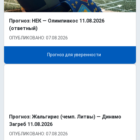
Прогноз: НЕК — Олимпиакос 11.08.2026
(ответный)
ОПУБЛИКОВАНО: 07.08.2026
Прогноз для уверенности
Прогноз: Жальгирис (чемп. Литвы) — Динамо
Загреб 11.08.2026
ОПУБЛИКОВАНО: 07.08.2026