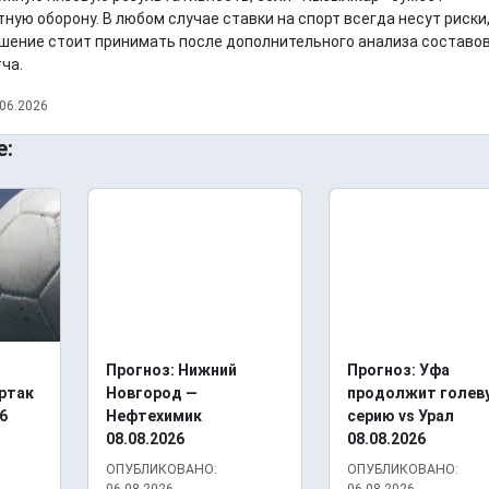
ную оборону. В любом случае ставки на спорт всегда несут риски,
шение стоит принимать после дополнительного анализа составов
ча.
06.2026
е:
Прогноз: Нижний
Прогноз: Уфа
артак
Новгород —
продолжит голев
6
Нефтехимик
серию vs Урал
08.08.2026
08.08.2026
ОПУБЛИКОВАНО:
ОПУБЛИКОВАНО:
06.08.2026
06.08.2026