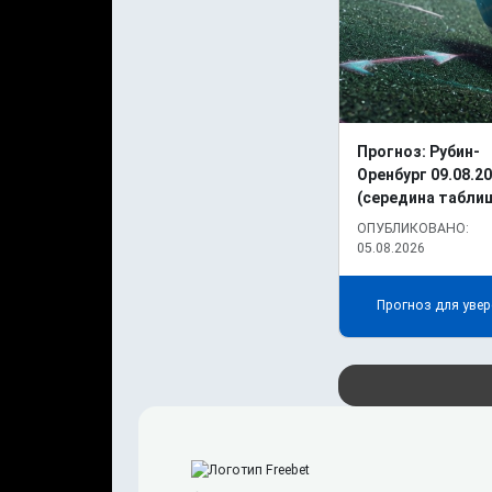
Прогноз: Рубин-
Оренбург 09.08.2
(середина табли
ОПУБЛИКОВАНО:
05.08.2026
Прогноз для увер