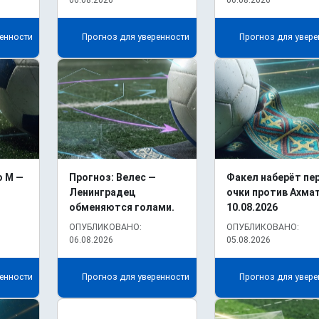
енности
Прогноз для уверенности
Прогноз для увере
о М —
Прогноз: Велес —
Факел наберёт пе
Ленинградец
очки против Ахма
обменяются голами.
10.08.2026
ОПУБЛИКОВАНО:
ОПУБЛИКОВАНО:
06.08.2026
05.08.2026
енности
Прогноз для уверенности
Прогноз для увере