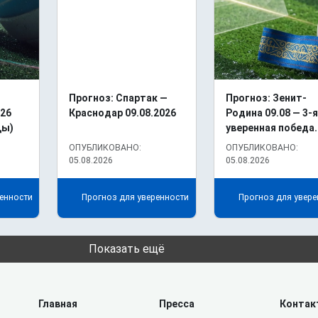
Прогноз: Спартак —
Прогноз: Зенит-
026
Краснодар 09.08.2026
Родина 09.08 — 3-я
цы)
уверенная победа.
ОПУБЛИКОВАНО:
ОПУБЛИКОВАНО:
05.08.2026
05.08.2026
енности
Прогноз для уверенности
Прогноз для увере
Показать ещё
Главная
Пресса
Контак