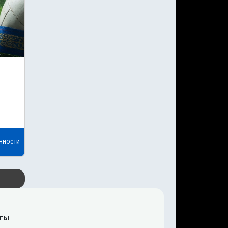
нности
ты