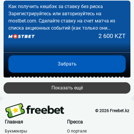
Как получить кешбэк за ставку без риска
Зарегистрируйтесь или авторизуйтесь на
mostbet.com. Сделайте ставку на счет матча из
списка акционных событий (как только они
появятся).…
2 600 KZT
Забрать
Показать ещё
© 2026 Freebet.kz
Главная
Пресса
Букмекеры
О портале