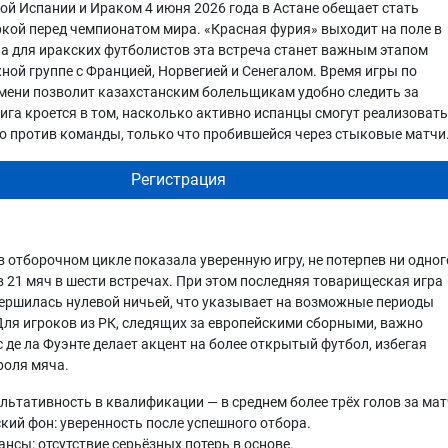
й Испании и Ираком 4 июня 2026 года в Астане обещает стать
ркой перед чемпионатом мира. «Красная фурия» выходит на поле в
 а для иракских футболистов эта встреча станет важным этапом
ной группе с Францией, Норвегией и Сенегалом. Время игры по
мени позволит казахстанским болельщикам удобно следить за
ига кроется в том, насколько активно испанцы смогут реализовать
о против команды, только что пробившейся через стыковые матчи
Регистрация
 отборочном цикле показала уверенную игру, не потерпев ни одног
 21 мяч в шести встречах. При этом последняя товарищеская игра
вершилась нулевой ничьей, что указывает на возможные периоды
Для игроков из РК, следящих за европейскими сборными, важно
с де ла Фуэнте делает акцент на более открытый футбол, избегая
роля мяча.
льтативность в квалификации — в среднем более трёх голов за мат
кий фон: уверенность после успешного отбора.
нсы: отсутствие серьёзных потерь в основе.