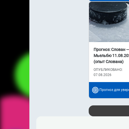
Прогноз: Слован 
Мьельбю 11.08.20
(опыт Слована)
ОПУБЛИКОВАНО:
07.08.2026
Прогноз для увер