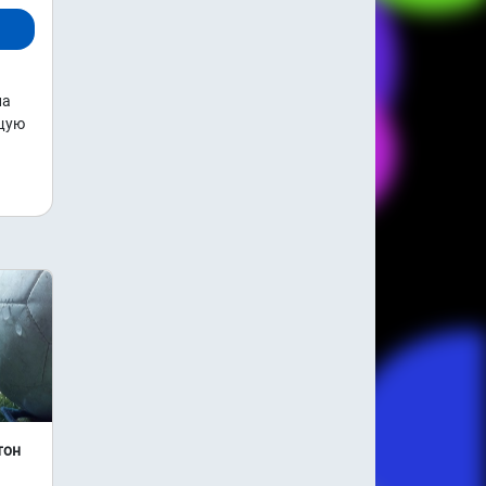
на
ущую
тон