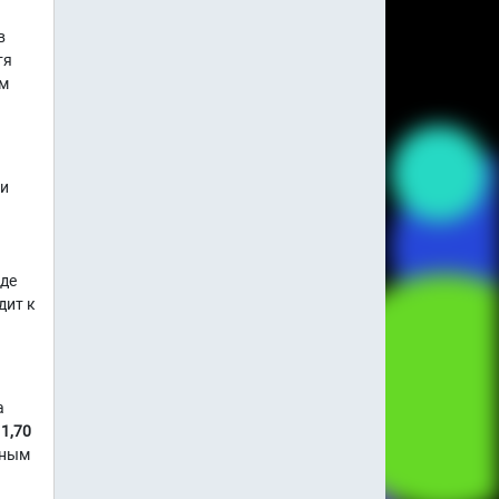
в
тя
ом
 и
где
дит к
а
 1,70
пным