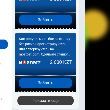
больше событий в экспрессе,
тем больше ваш бонус. Как…
Забрать
.
Как получить кешбэк за ставку
без риска Зарегистрируйтесь
или авторизуйтесь на
mostbet.com. Сделайте ставку
на счет матча из списка
2 600 KZT
о
акционных событий (как только
они появятся).…
Забрать
ч.
Показать ещё