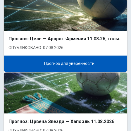
Прогноз: Целе — Арарат-Армения 11.08.26, голы.
ОПУБЛИКОВАНО: 07.08.2026
Прогноз для уверенности
Прогноз: Црвена Звезда — Хапоэль 11.08.2026
ОПУБЛИКОВАНО: 07.08.2026