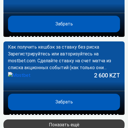
Забрать
Как получить кешбэк за ставку без риска
Зарегистрируйтесь или авторизуйтесь на
mostbet.com. Сделайте ставку на счет матча из
списка акционных событий (как только они
появятся).…
2 600 KZT
Забрать
Показать ещё