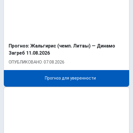
Прогноз: Жальгирис (чемп. Литвы) — Динамо
Загреб 11.08.2026
ОПУБЛИКОВАНО: 07.08.2026
Прогноз для уверенности