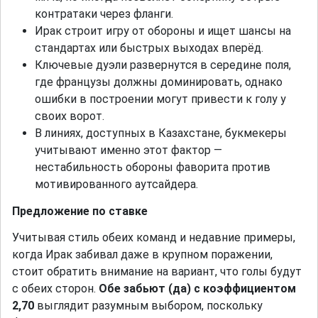
контратаки через фланги.
Ирак строит игру от обороны и ищет шансы на
стандартах или быстрых выходах вперёд.
Ключевые дуэли развернутся в середине поля,
где французы должны доминировать, однако
ошибки в построении могут привести к голу у
своих ворот.
В линиях, доступных в Казахстане, букмекеры
учитывают именно этот фактор —
нестабильность обороны фаворита против
мотивированного аутсайдера.
Предложение по ставке
Учитывая стиль обеих команд и недавние примеры,
когда Ирак забивал даже в крупном поражении,
стоит обратить внимание на вариант, что голы будут
с обеих сторон.
Обе забьют (да) с коэффициентом
2,70
выглядит разумным выбором, поскольку