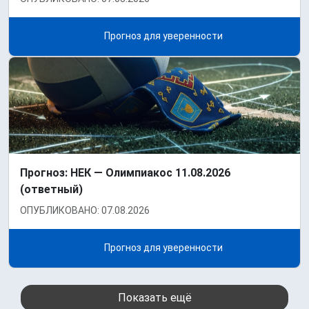
Прогноз для уверенности
Прогноз: НЕК — Олимпиакос 11.08.2026
(ответный)
ОПУБЛИКОВАНО: 07.08.2026
Прогноз для уверенности
Показать ещё