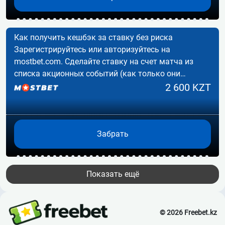
Как получить кешбэк за ставку без риска
Зарегистрируйтесь или авторизуйтесь на
mostbet.com. Сделайте ставку на счет матча из
списка акционных событий (как только они
появятся).…
2 600 KZT
Забрать
Показать ещё
© 2026 Freebet.kz