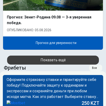
Прогноз: Зенит-Родина 09.08 — 3-я уверенная
победа.
ОПУБЛИКОВАНО: 05.08.2026
Прогноз для уверенности
Показать ещё
Фрибеты
Все
Оформите страховку ставки и гарантируйте себе
победу! Подключайте защиту к ординарам и
экспрессам и сохраняйте деньги при любом
исходе матча. Как это работает Выберите ставку…
250 KZT