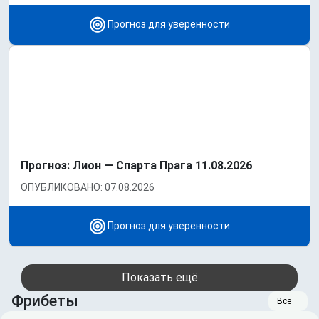
Прогноз для уверенности
Прогноз: Лион — Спарта Прага 11.08.2026
ОПУБЛИКОВАНО: 07.08.2026
Прогноз для уверенности
Показать ещё
Фрибеты
Все