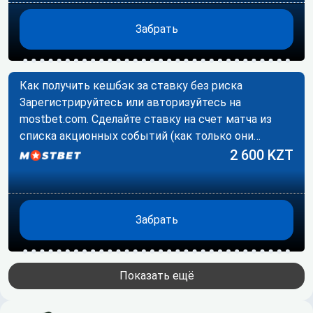
Забрать
Как получить кешбэк за ставку без риска
Зарегистрируйтесь или авторизуйтесь на
mostbet.com. Сделайте ставку на счет матча из
списка акционных событий (как только они
появятся).…
2 600 KZT
Забрать
Показать ещё