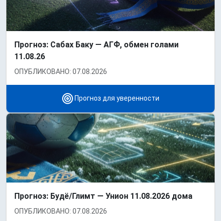
Прогноз: Сабах Баку — АГФ, обмен голами
11.08.26
ОПУБЛИКОВАНО: 07.08.2026
Прогноз для уверенности
Прогноз: Будё/Глимт — Унион 11.08.2026 дома
ОПУБЛИКОВАНО: 07.08.2026