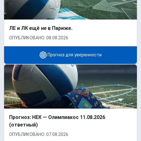
ЛЕ и ЛК ещё не в Париже.
ОПУБЛИКОВАНО: 08.08.2026
Прогноз для уверенности
Прогноз: НЕК — Олимпиакос 11.08.2026
(ответный)
ОПУБЛИКОВАНО: 07.08.2026