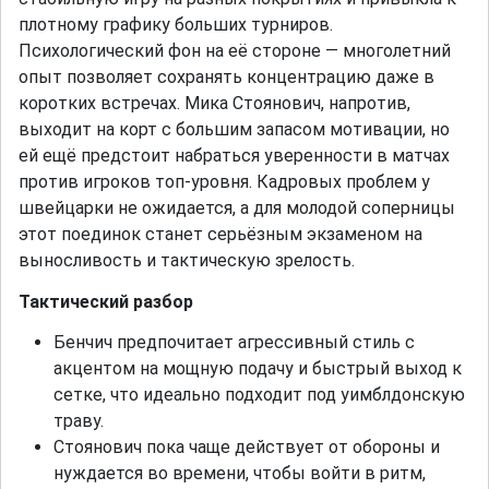
плотному графику больших турниров.
Психологический фон на её стороне — многолетний
опыт позволяет сохранять концентрацию даже в
коротких встречах. Мика Стоянович, напротив,
выходит на корт с большим запасом мотивации, но
ей ещё предстоит набраться уверенности в матчах
против игроков топ-уровня. Кадровых проблем у
швейцарки не ожидается, а для молодой соперницы
этот поединок станет серьёзным экзаменом на
выносливость и тактическую зрелость.
Тактический разбор
Бенчич предпочитает агрессивный стиль с
акцентом на мощную подачу и быстрый выход к
сетке, что идеально подходит под уимблдонскую
траву.
Стоянович пока чаще действует от обороны и
нуждается во времени, чтобы войти в ритм,