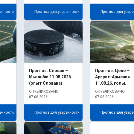
енности
Прогноз для уверенности
Прогноз для увере
Прогноз: Слован —
Прогноз: Целе —
Мьельбю 11.08.2026
Арарат-Армения
(опыт Слована)
11.08.26, голы.
ОПУБЛИКОВАНО:
ОПУБЛИКОВАНО:
07.08.2026
07.08.2026
енности
Прогноз для уверенности
Прогноз для увере