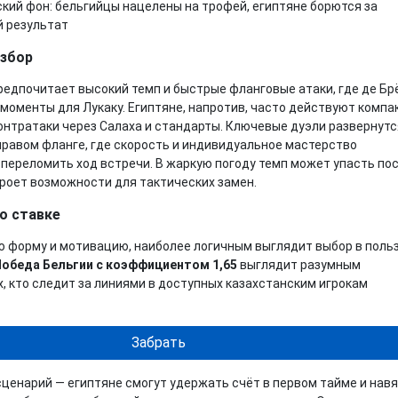
кий фон: бельгийцы нацелены на трофей, египтяне борются за
й результат
азбор
редпочитает высокий темп и быстрые фланговые атаки, где де Бр
моменты для Лукаку. Египтяне, напротив, часто действуют компа
онтратаки через Салаха и стандарты. Ключевые дуэли развернутс
 правом фланге, где скорость и индивидуальное мастерство
 переломить ход встречи. В жаркую погоду темп может упасть по
кроет возможности для тактических замен.
о ставке
 форму и мотивацию, наиболее логичным выглядит выбор в поль
обеда Бельгии с коэффициентом 1,65
выглядит разумным
х, кто следит за линиями в доступных казахстанским игрокам
Забрать
ценарий — египтяне смогут удержать счёт в первом тайме и нав