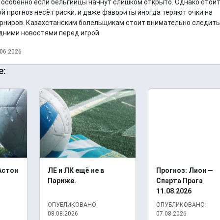
, особенно если бельгийцы начнут слишком открыто. Однако стои
й прогноз несёт риски, и даже фавориты иногда теряют очки на
урниров. Казахстанским болельщикам стоит внимательно следить
дними новостями перед игрой.
06.2026
е:
Астон
ЛЕ и ЛК ещё не в
Прогноз: Лион —
Париже.
Спарта Прага
11.08.2026
ОПУБЛИКОВАНО:
ОПУБЛИКОВАНО:
08.08.2026
07.08.2026