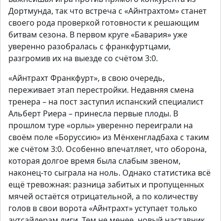
Дортмунда, так что встреча с «Айнтрахтом» станет
своего рода проверкой готовности к решающим
битвам сезона. В первом круге «Бавария» уже
уверенно разобралась с франкфуртцами,
разгромив их на выезде со счётом 3:0.
«Айнтрахт Франкфурт», в свою очередь,
переживает этап перестройки. Недавняя смена
тренера – на пост заступил испанский специалист
Альберт Риера – принесла первые плоды. В
прошлом туре «орлы» уверенно переиграли на
своём поле «Боруссию» из Мёнхенгладбаха с таким
же счётом 3:0. Особенно впечатляет, что оборона,
которая долгое время была слабым звеном,
наконец-то сыграла на ноль. Однако статистика всё
ещё тревожная: разница забитых и пропущенных
мячей остаётся отрицательной, а по количеству
голов в свои ворота «Айнтрахт» уступает только
аутсайдерам лиги. Тем не менее, новый наставник