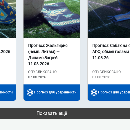
Прогноз: Жальгирис
Прогноз: Сабах Бак
.2026
(чемп. Литвы) —
АГФ, обмен голами
Динамо Загреб
11.08.26
11.08.2026
ОПУБЛИКОВАНО:
ОПУБЛИКОВАНО:
07.08.2026
07.08.2026
енности
Прогноз для уверенности
Прогноз для увере
Показать ещё