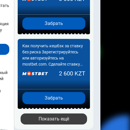
больше событий в экспрессе,
стать
тем больше ваш бонус. Как…
Забрать
ляция
у
Как получить кешбэк за ставку
без риска Зарегистрируйтесь
или авторизуйтесь на
mostbet.com. Сделайте ставку
на счет матча из списка
2 600 KZT
щный
акционных событий (как только
ий
они появятся).…
м
Забрать
Показать ещё