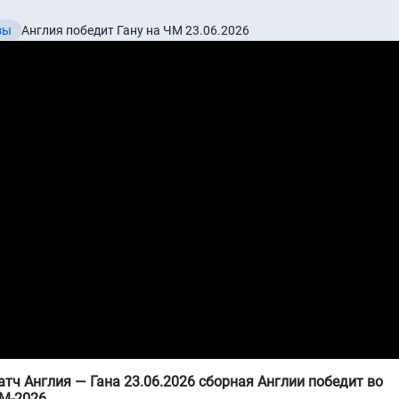
зы
Англия победит Гану на ЧМ 23.06.2026
атч Англия — Гана 23.06.2026 сборная Англии победит во
М-2026.