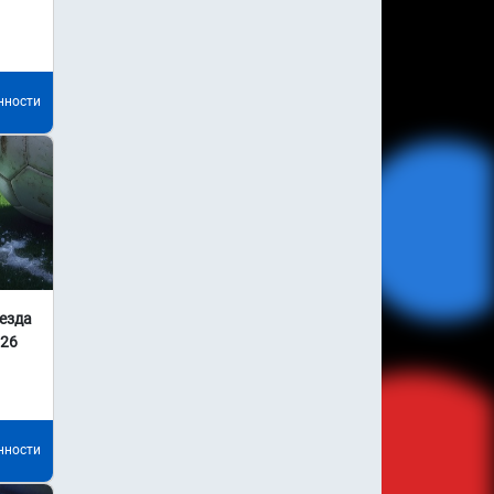
нности
езда
026
нности