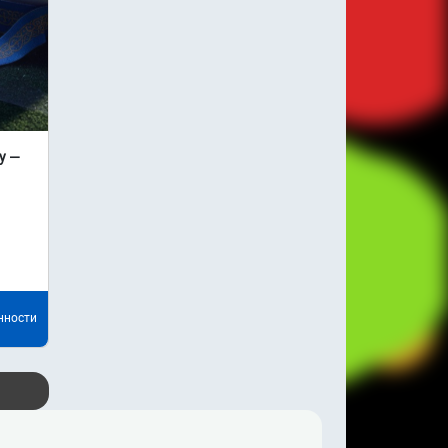
у —
нности