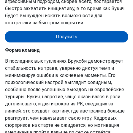
агрессивным подходом, скорее всего, постарается
быстро захватить инициативу, в то время как Вукич
будет вынужден искать возможности для
контратаки на быстром покрытии.
Получить
Форма команд
В последних выступлениях Бруксби демонстрирует
стабильность на траве, уверенно диктуя темп и
минимизируя ошибки в ключевые моменты. Его
психологический настрой выглядит солидным,
особенно после успешных выездов на европейские
турниры. Вукич, напротив, чаще оказывался в роли
догоняющего, и для игроков из РК, следящих за
линией, это создаёт картину, где австралиец больше
реагирует, чем навязывает свою игру. Кадровых
сюрпризов на старте не ожидается, но мотивация
американца пройти дальше по сетке остаётся