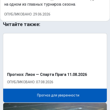
на одном из главных турниров сезона.
ОПУБЛИКОВАНО: 29.06.2026
Читайте также:
Прогноз: Лион — Спарта Прага 11.08.2026
ОПУБЛИКОВАНО: 07.08.2026
Прогноз для уверенности