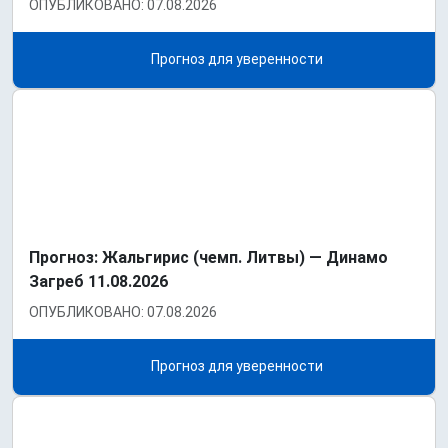
ОПУБЛИКОВАНО: 07.08.2026
Прогноз для уверенности
Прогноз: Жальгирис (чемп. Литвы) — Динамо
Загреб 11.08.2026
ОПУБЛИКОВАНО: 07.08.2026
Прогноз для уверенности