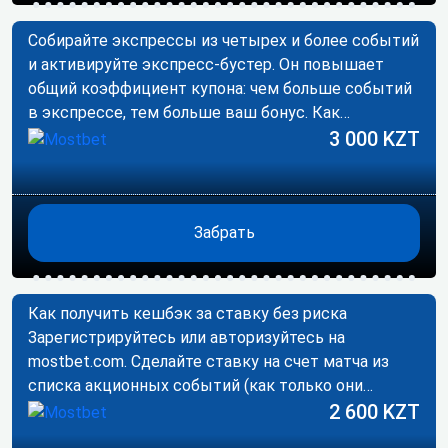
Собирайте экспрессы из четырех и более событий
и активируйте экспресс-бустер. Он повышает
общий коэффициент купона: чем больше событий
в экспрессе, тем больше ваш бонус. Как…
3 000 KZT
Забрать
Как получить кешбэк за ставку без риска
Зарегистрируйтесь или авторизуйтесь на
mostbet.com. Сделайте ставку на счет матча из
списка акционных событий (как только они
появятся).…
2 600 KZT