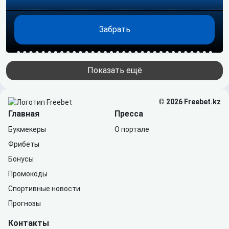
Забрать
Показать ещё
© 2026 Freebet.kz
Главная
Пресса
Букмекеры
О портале
Фрибеты
Бонусы
Промокоды
Спортивные новости
Прогнозы
Контакты