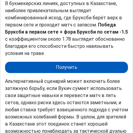
В букмекерских линиях, доступных в Казахстане,
наиболее привлекательным выглядит
комбинированный исход, где Бруксби берёт верх в
первом сете и проходит матч с запасом.
Победа
Бруксби в первом сете + фора Бруксби по сетам -1.5
с коэффициентом около 1.78 выглядит обоснованно
благодаря его способности быстро навязывать
условия на траве.
Получить
Альтернативный сценарий может включать более
затяжную борьбу, если Вукич сумеет использовать
свои защитные навыки и перевести матч в пять
сетов, однако риски здесь остаются заметными, и
любая ставка требует взвешенного подхода с учётом
возможных колебаний формы. В целом, для зрителей
в Казахстане этот поединок станет хорошей
возможностью понаблюдать за тактической дуэлью