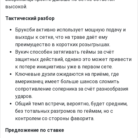
высокой.
Тактический разбор
Бруксби активно использует мощную подачу и
выходы к сетке, что на траве даёт ему
преимущество в коротких розыгрышах.
Вукич способен затягивать геймы за счёт
защитных действий, однако это может привести
к потере инициативы уже в первом сете.
Ключевые дуэли ожидаются на приёме, где
американец имеет больше шансов сломить
сопротивление соперника за счёт разнообразия
ударов.
Общий темп встречи, вероятно, будет средним,
без тотальных разгромов по геймам, но с
контролем со стороны фаворита.
Предложение по ставке