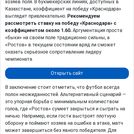
хозяев поля. В букмекерских линиях, доступных в
Казахстане, коэффициент на победу «Краснодара»
выглядит привлекательно.
Рекомендуем
рассмотреть ставку на победу «Краснодара» с
коэффициентом около 1.60.
Аргументация проста:
«быки» на своём поле традиционно сильны, а
«Ростов» в текущем состоянии вряд ли сможет
оказать серьёзное сопротивление лидеру
чемпионата.
Открыть сайт
В заключение стоит отметить, что футбол всегда
полон неожиданностей. Альтернативный сценарий —
это упорная борьба с минимальным количеством
голов, где «Ростов» сумеет закрыться и сыграть на
ничью. Например, если гости выстроят плотную
оборону и поймают хозяев на ошибке в атаке, матч
может завершиться без явного победителя. Для