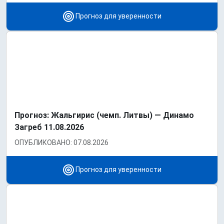
Прогноз для уверенности
Прогноз: Жальгирис (чемп. Литвы) — Динамо
Загреб 11.08.2026
ОПУБЛИКОВАНО: 07.08.2026
Прогноз для уверенности