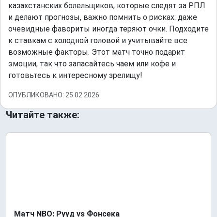
казахстанских болельщиков, которые следят за РПЛ
и делают прогнозы, важно помнить о рисках: даже
очевидные фавориты иногда теряют очки. Подходите
к ставкам с холодной головой и учитывайте все
возможные факторы. Этот матч точно подарит
эмоции, так что запасайтесь чаем или кофе и
готовьтесь к интересному зрелищу!
ОПУБЛИКОВАНО: 25.02.2026
Читайте также:
Матч NBO: Рууд vs Фонсека