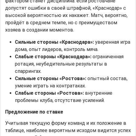
фактором станет дисциплина: если ростовчане
допустят ошибки в своей штрафной, «Краснодар» с
высокой вероятностью их накажет. Матч, вероятно,
пройдёт в среднем темпе, но с преимуществом
хозяев в создании моментов.
Сильные стороны «Краснодара»:
уверенная игра
дома, опыт лидеров, контроль мяча.
Слабые стороны «Краснодара»:
ограниченная
ротация, неубедительные результаты в
спаррингах.
Сильные стороны «Ростова»:
опытный состав,
умение играть на контратаках.
Слабые стороны «Ростова»:
внутренние
проблемы клуба, отсутствие усилений.
Предложение по ставке
Учитывая текущую форму команд и их положение в
таблице, наиболее вероятным исходом видится успех