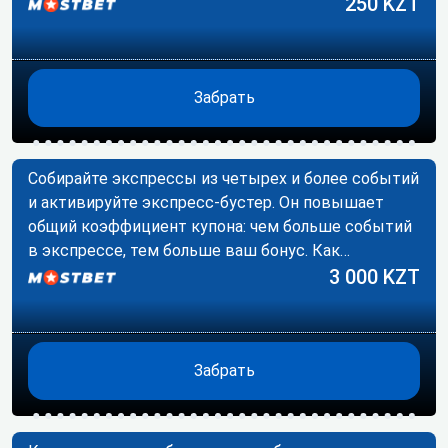
250 KZT
Забрать
Собирайте экспрессы из четырех и более событий
и активируйте экспресс-бустер. Он повышает
общий коэффициент купона: чем больше событий
в экспрессе, тем больше ваш бонус. Как…
3 000 KZT
Забрать