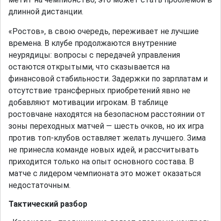
длинной дистанции.
«Ростов», в свою очередь, переживает не лучшие
времена. В клубе продолжаются внутренние
неурядицы: вопросы с передачей управления
остаются открытыми, что сказывается на
финансовой стабильности. Задержки по зарплатам и
отсутствие трансферных приобретений явно не
добавляют мотивации игрокам. В таблице
ростовчане находятся на безопасном расстоянии от
зоны переходных матчей — шесть очков, но их игра
против топ-клубов оставляет желать лучшего. Зима
не принесла команде новых идей, и рассчитывать
приходится только на опыт основного состава. В
матче с лидером чемпионата это может оказаться
недостаточным.
Тактический разбор