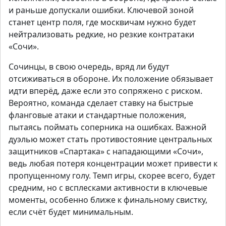
и раньше допускали ошибки. Ключевой зоной
станет центр поля, где москвичам нужно будет
нейтрализовать редкие, но резкие контратаки
«Сочи».
Сочинцы, в свою очередь, вряд ли будут
отсиживаться в обороне. Их положение обязывает
идти вперёд, даже если это сопряжено с риском.
Вероятно, команда сделает ставку на быстрые
фланговые атаки и стандартные положения,
пытаясь поймать соперника на ошибках. Важной
дуэлью может стать противостояние центральных
защитников «Спартака» с нападающими «Сочи»,
ведь любая потеря концентрации может привести к
пропущенному голу. Темп игры, скорее всего, будет
средним, но с всплесками активности в ключевые
моменты, особенно ближе к финальному свистку,
если счёт будет минимальным.