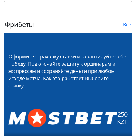
Показать ещё
Фрибеты
Все
Оформите страховку ставки и гарантируйте себе
победу! Подключайте защиту к ординарам и
экспрессам и сохраняйте деньги при любом
исходе матча. Как это работает Выберите
ставку…
250
KZT