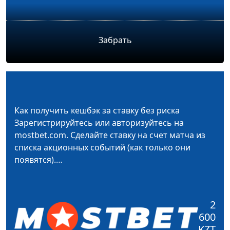
Забрать
Как получить кешбэк за ставку без риска
Зарегистрируйтесь или авторизуйтесь на
mostbet.com. Сделайте ставку на счет матча из
списка акционных событий (как только они
появятся).…
2
600
KZT