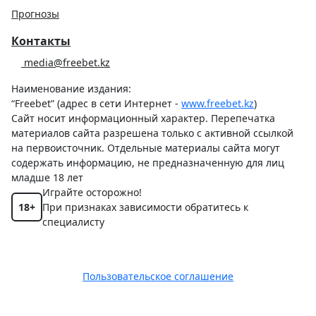
Прогнозы
Контакты
media@freebet.kz
Наименование издания:
“Freebet” (адрес в сети Интернет -
www.freebet.kz
)
Сайт носит информационный характер. Перепечатка
материалов сайта разрешена только с активной ссылкой
на первоисточник. Отдельные материалы сайта могут
содержать информацию, не предназначенную для лиц
младше 18 лет
Играйте осторожно!
18+
При признаках зависимости обратитесь к
специалисту
Пользовательское соглашение