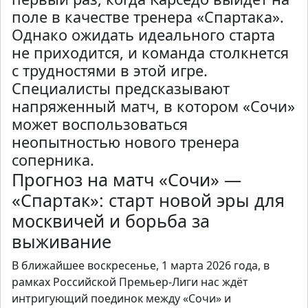
поле в качестве тренера «Спартака».
Однако ожидать идеального старта
не приходится, и команда столкнется
с трудностями в этой игре.
Специалисты предсказывают
напряженный матч, в котором «Сочи»
может воспользоваться
неопытностью нового тренера
соперника.
Прогноз на матч «Сочи» —
«Спартак»: старт новой эры для
москвичей и борьба за
выживание
В ближайшее воскресенье, 1 марта 2026 года, в
рамках Российской Премьер-Лиги нас ждёт
интригующий поединок между «Сочи» и