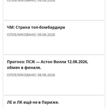
ОПУБЛИКОВАНО: 09.08.2026
Прогноз для уверенности
ЧМ: Страна топ-бомбардира
ОПУБЛИКОВАНО: 09.08.2026
Прогноз для уверенности
Прогноз: ПСЖ — Астон Вилла 12.08.2026,
обмен в финале.
ОПУБЛИКОВАНО: 08.08.2026
Прогноз для уверенности
ЛЕ и ЛК ещё не в Париже.